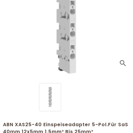
search
ABN XAS25-40 Einspeiseadapter 5-Pol.für SaS
40mm 12x5mm 1,5mm² Bis 25mm²