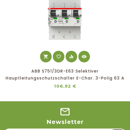
shopping_cart
favorite_border
equalizer
visibility
ABB S751/3DR-E63 Selektiver
Hauptleitungsschutzschalter E-Char. 3-Polig 63 A
25 KA
Preis
106,92 €
Newsletter