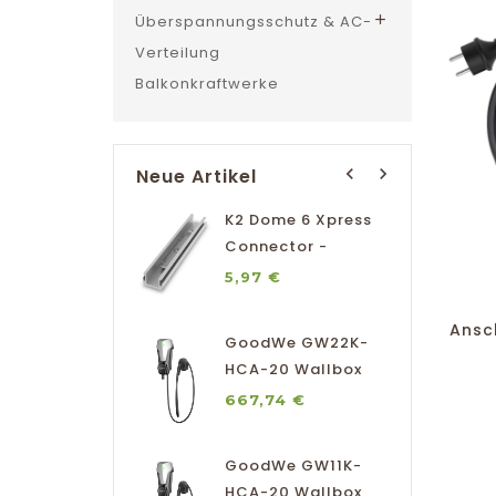
Überspannungsschutz & AC-

Verteilung
Balkonkraftwerke
navigate_before
navigate_next
Neue Artikel
odWe Lynx Home D
K2 Dome 6 Xpress
K2
-10
Connector -
2
teriespeichermodul
2004819
Preis
Preis
75,41 €
5,97 €
3
Ansc
odWe GW9-BAT-D-
GoodWe GW22K-
G
0 ESA
HCA-20 Wallbox
D
teriespeichermodul
Preis
Preis
734,59 €
667,74 €
5
GoodWe GW11K-
G
HCA-20 Wallbox
D