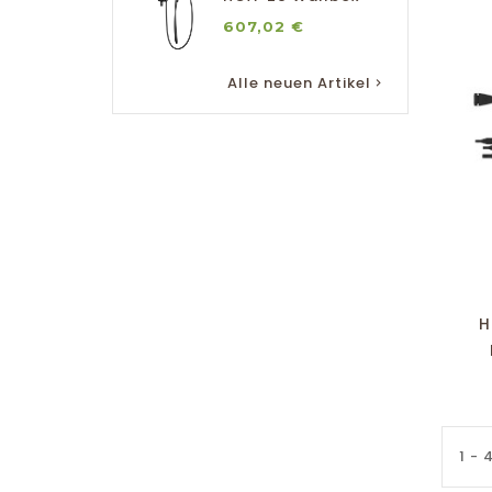
Preis
607,02 €
10
Alle neuen Artikel

H
1 - 