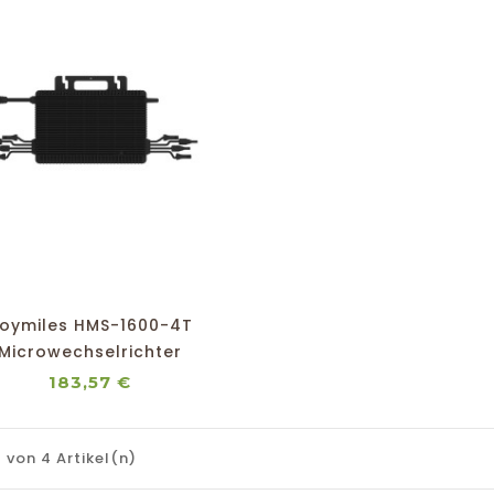
Preis
1,94 €
shopping_cart
favorite_border
equalizer
visibility
oymiles HMS-1600-4T
Microwechselrichter
Preis
183,57 €
4 von 4 Artikel(n)