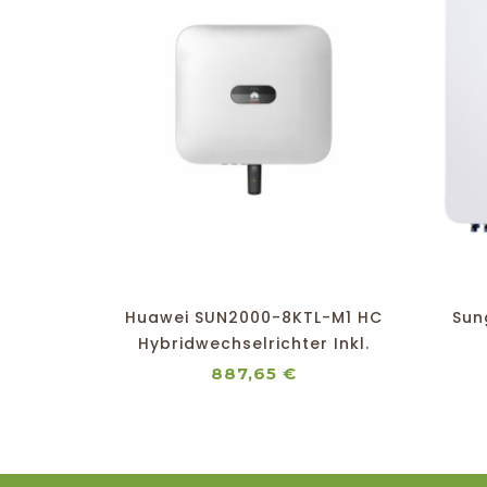
shopping_cart
favorite_border
equalizer
visibility
Huawei SUN2000-8KTL-M1 HC
Sun
Hybridwechselrichter Inkl.
Dongle
H
Preis
887,65 €