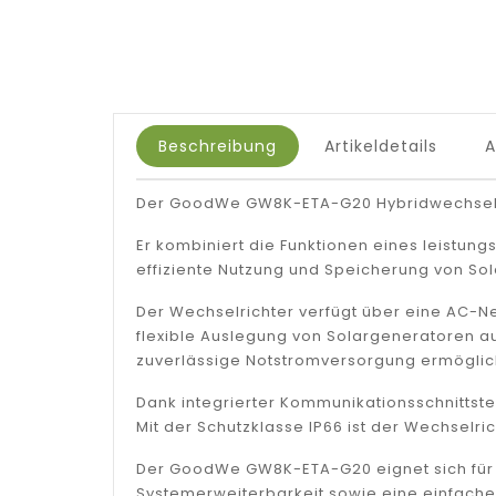
Beschreibung
Artikeldetails
Der GoodWe GW8K-ETA-G20 Hybridwechselric
Er kombiniert die Funktionen eines leistun
effiziente Nutzung und Speicherung von Sol
Der Wechselrichter verfügt über eine AC-Ne
flexible Auslegung von Solargeneratoren au
zuverlässige Notstromversorgung ermöglic
Dank integrierter Kommunikationsschnittst
Mit der Schutzklasse IP66 ist der Wechselri
Der GoodWe GW8K-ETA-G20 eignet sich für p
Systemerweiterbarkeit sowie eine einfache I