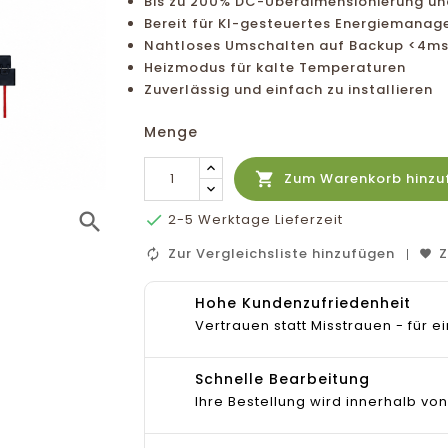
Bis zu 200% DC-Überdimensionierung u
Bereit für KI-gesteuertes Energiemana
Nahtloses Umschalten auf Backup <4m
Heizmodus für kalte Temperaturen
Zuverlässig und einfach zu installieren
Menge

Zum Warenkorb hinzu
search

2-5 Werktage Lieferzeit
Zur Vergleichsliste hinzufügen
Z
Hohe Kundenzufriedenheit
Vertrauen statt Misstrauen - für
Schnelle Bearbeitung
Ihre Bestellung wird innerhalb von