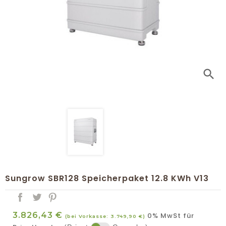
search
Sungrow SBR128 Speicherpaket 12.8 KWh V13
3.826,43 €
0% MwSt für
(bei Vorkasse: 3.749,90 €)