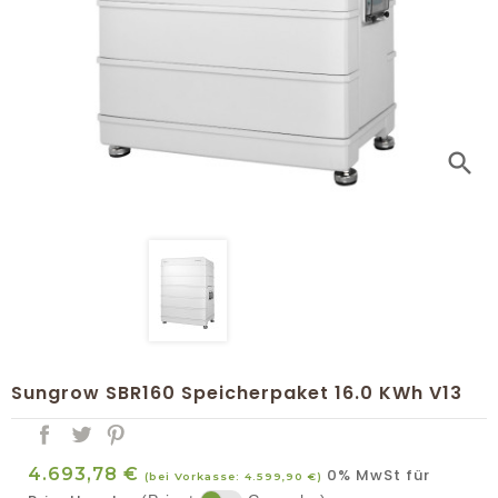
search
Sungrow SBR160 Speicherpaket 16.0 KWh V13
4.693,78 €
0% MwSt für
(bei Vorkasse: 4.599,90 €)