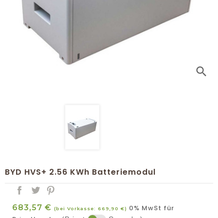
search
BYD HVS+ 2.56 KWh Batteriemodul
683,57 €
0% MwSt für
(bei Vorkasse: 669,90 €)