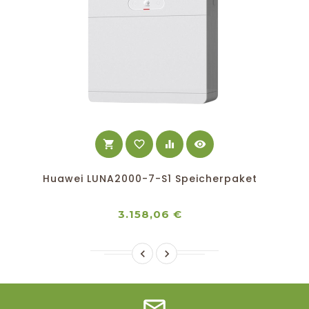
shopping_cart
favorite_border
equalizer
visibility
Huawei LUNA2000-7-S1 Speicherpaket
Preis
3.158,06 €

