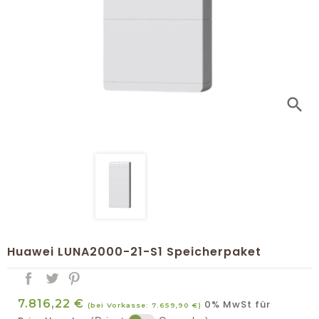
search
Huawei LUNA2000-21-S1 Speicherpaket
7.816,22 €
0% MwSt für
(bei Vorkasse: 7.659,90 €)