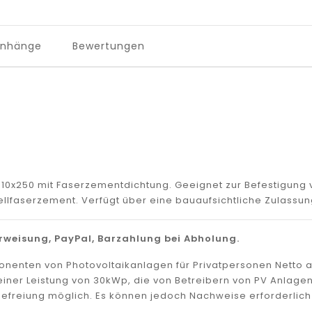
Anhänge
Bewertungen
M10x250 mit Faserzementdichtung. Geeignet zur Befestigun
llfaserzement. Verfügt über eine bauaufsichtliche Zulassun
weisung, PayPal, Barzahlung bei Abholung.
mponenten von Photovoltaikanlagen für Privatpersonen Netto
zu einer Leistung von 30kWp, die von Betreibern von PV Anla
efreiung möglich. Es können jedoch Nachweise erforderlich 