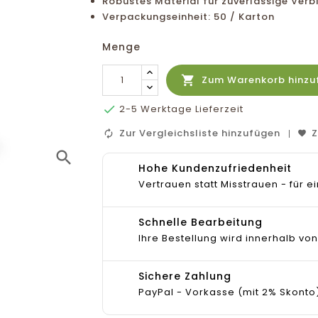
Robustes Material für zuverlässige Ver
Verpackungseinheit: 50 / Karton
Menge

Zum Warenkorb hinzu

2-5 Werktage Lieferzeit
Zur Vergleichsliste hinzufügen
Z
search
Hohe Kundenzufriedenheit
Vertrauen statt Misstrauen - für
Schnelle Bearbeitung
Ihre Bestellung wird innerhalb von
Sichere Zahlung
PayPal - Vorkasse (mit 2% Skonto