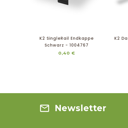
shopping_cart
favorite_border
equalizer
visibility
K2 SingleRail Endkappe
K2 Da
Schwarz - 1004767
Preis
0,40 €
Newsletter