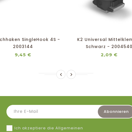
shopping_cart
favorite_border
equalizer
visibility
shopping_cart
favorite_border
equalizer
visibility
chhaken SingleHook 4S -
K2 Universal Mittelkl
2003144
Schwarz - 200454
Preis
Preis
9,45 €
2,09 €


Ich akzeptiere die Allgemeinen