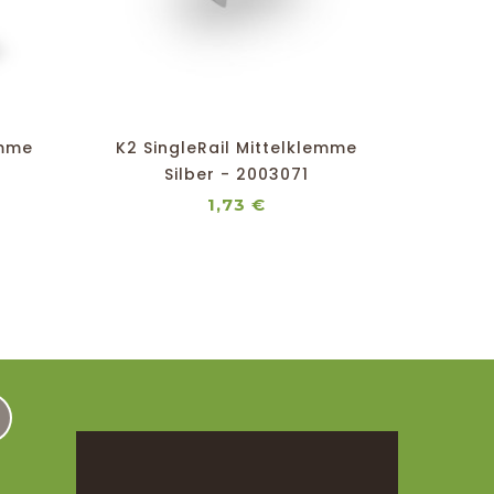
shopping_cart
favorite_border
equalizer
visibility
emme
K2 SingleRail Mittelklemme
K2 G
0
Silber - 2003071
Dich
Preis
1,73 €