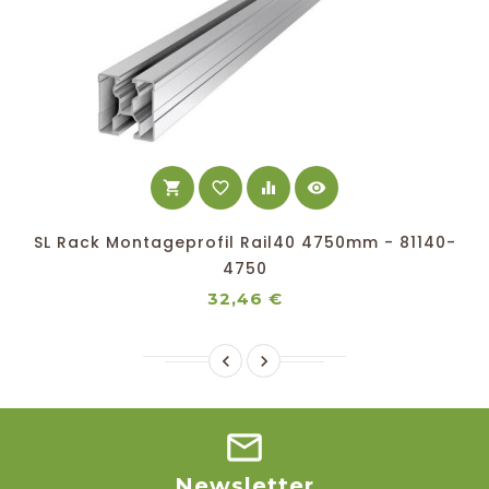
shopping_cart
favorite_border
equalizer
visibility
SL Rack Montageprofil Rail40 4750mm - 81140-
4750
Preis
32,46 €


Newsletter