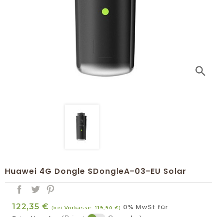
search
Huawei 4G Dongle SDongleA-03-EU Solar
122,35 €
0% MwSt für
(bei Vorkasse: 119,90 €)