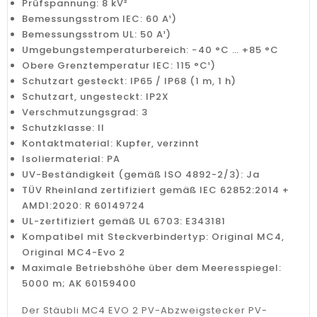
Prüfspannung: 8 kV²
Bemessungsstrom IEC: 60 A¹)
Bemessungsstrom UL: 50 A¹)
Umgebungstemperaturbereich: −40 °C … +85 °C
Obere Grenztemperatur IEC: 115 °C¹)
Schutzart gesteckt: IP65 / IP68 (1 m, 1 h)
Schutzart, ungesteckt: IP2X
Verschmutzungsgrad: 3
Schutzklasse: II
Kontaktmaterial: Kupfer, verzinnt
Isoliermaterial: PA
UV-Beständigkeit (gemäß ISO 4892-2/3): Ja
TÜV Rheinland zertifiziert gemäß IEC 62852:2014 +
AMD1:2020: R 60149724
UL-zertifiziert gemäß UL 6703: E343181
Kompatibel mit Steckverbindertyp: Original MC4,
Original MC4-Evo 2
Maximale Betriebshöhe über dem Meeresspiegel:
5000 m; AK 60159400
Der Stäubli MC4 EVO 2 PV-Abzweigstecker PV-