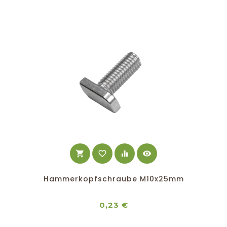
shopping_cart
favorite_border
equalizer
visibility
Hammerkopfschraube M10x25mm
Preis
0,23 €