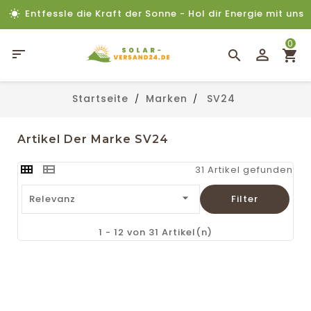
Entfessle die Kraft der Sonne - Hol dir Energie mit uns
0

Startseite
Marken
SV24
Artikel Der Marke SV24
31 Artikel gefunden

Relevanz
Filter
1 - 12 von 31 Artikel(n)