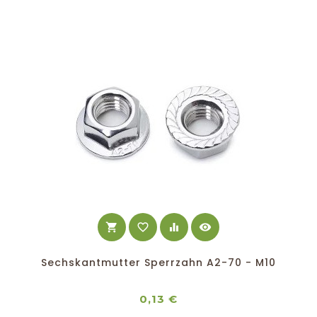
shopping_cart
favorite_border
equalizer
visibility
Sechskantmutter Sperrzahn A2-70 - M10
Preis
0,13 €