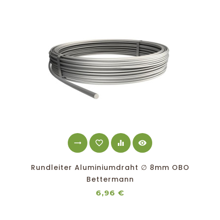
trending_flat
favorite_border
equalizer
visibility
Rundleiter Aluminiumdraht ∅ 8mm OBO
Bettermann
Preis
6,96 €