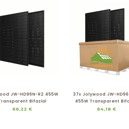
shopping_cart
favorite_border
equalizer
visibility
shopping_cart
favorite_border
equalizer
visibility
wood JW-HD96N-R2 455W
37x Jolywood JW-HD96
Transparent Bifazial
455W Transparent Bifa
Solarmodul
Solarmodul
Preis
Prei
66,22 €
64,18 €