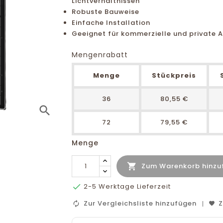
Lichtverhältnissen
Robuste Bauweise
Einfache Installation
Geeignet für kommerzielle und private 
Mengenrabatt
Menge
Stückpreis
36
80,55 €
search
72
79,55 €
Menge

Zum Warenkorb hinzu

2-5 Werktage Lieferzeit
Zur Vergleichsliste hinzufügen
Z