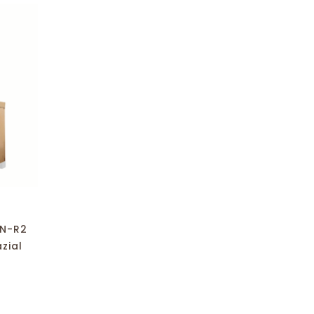
N-R2
zial
s