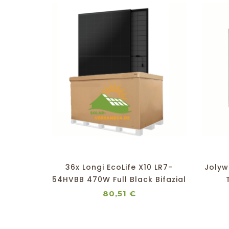
shopping_cart
favorite_border
equalizer
visibility
36x Longi EcoLife X10 LR7-
Joly
54HVBB 470W Full Black Bifazial
Solarmodul
Preis
80,51 €