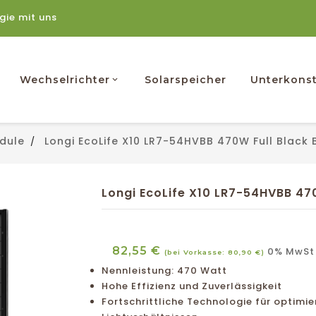
rgie mit uns
Wechselrichter
Solarspeicher
Unterkonst
dule
Longi EcoLife X10 LR7-54HVBB 470W Full Black 
Longi EcoLife X10 LR7-54HVBB 470
82,55 €
0% MwSt 
(bei Vorkasse: 80,90 €)
Nennleistung: 470 Watt
Hohe Effizienz und Zuverlässigkeit
Fortschrittliche Technologie für optimie