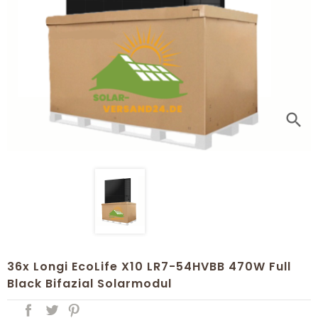
search
36x Longi EcoLife X10 LR7-54HVBB 470W Full
Black Bifazial Solarmodul