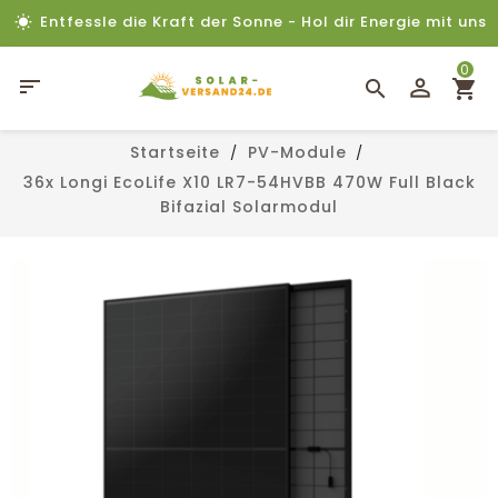
Entfessle die Kraft der Sonne - Hol dir Energie mit uns
0

Startseite
PV-Module
36x Longi EcoLife X10 LR7-54HVBB 470W Full Black
Bifazial Solarmodul