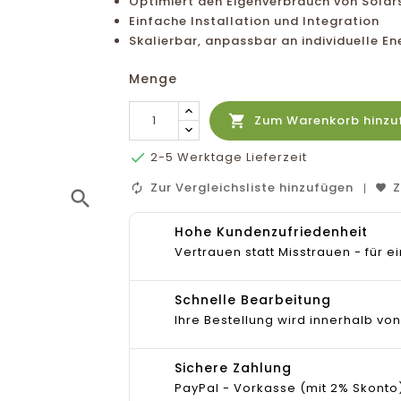
Optimiert den Eigenverbrauch von Sola
Einfache Installation und Integration
Skalierbar, anpassbar an individuelle E
Menge

Zum Warenkorb hinzu

2-5 Werktage Lieferzeit
Zur Vergleichsliste hinzufügen
Z
search
Hohe Kundenzufriedenheit
Vertrauen statt Misstrauen - für
Schnelle Bearbeitung
Ihre Bestellung wird innerhalb von
Sichere Zahlung
PayPal - Vorkasse (mit 2% Skonto