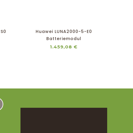
shopping_cart
favorite_border
equalizer
visibility
-S0
Huawei LUNA2000-5-E0
Hua
Batteriemodul
is
Preis
1.459,08 €