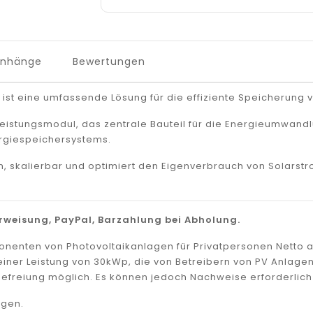
Anhänge
Bewertungen
st eine umfassende Lösung für die effiziente Speicherung 
istungsmodul, das zentrale Bauteil für die Energieumwan
ergiespeichersystems.
ren, skalierbar und optimiert den Eigenverbrauch von Solars
weisung, PayPal, Barzahlung bei Abholung.
mponenten von Photovoltaikanlagen für Privatpersonen Netto
zu einer Leistung von 30kWp, die von Betreibern von PV Anla
efreiung möglich. Es können jedoch Nachweise erforderlich 
agen.