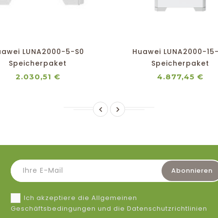
shopping_cart
favorite_border
equalizer
visibility
shopping_cart
favorite_border
equalizer
visibility
uawei LUNA2000-5-S0
Huawei LUNA2000-15
Speicherpaket
Speicherpaket
Preis
Pre
2.030,51 €
4.877,45 €


Ich akzeptiere die Allgemeinen
Geschäftsbedingungen und die Datenschutzrichtlinien