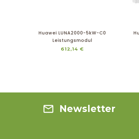
shopping_cart
favorite_border
equalizer
visibility
Huawei LUNA2000-5kW-C0
H
Leistungsmodul
Preis
612,14 €
Newsletter