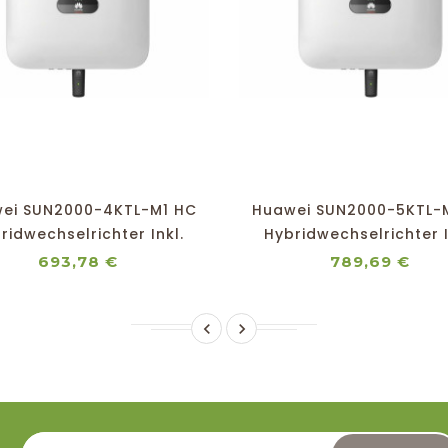
shopping_cart
favorite_border
equalizer
visibility
shopping_cart
favorite_border
equalizer
visibility
ei SUN2000-4KTL-M1 HC
Huawei SUN2000-5KTL-
ridwechselrichter Inkl.
Hybridwechselrichter I
Dongle
Dongle
Preis
Prei
693,78 €
789,69 €

