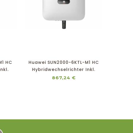
shopping_cart
favorite_border
equalizer
visibility
M1 HC
Huawei SUN2000-6KTL-M1 HC
Huawei
nkl.
Hybridwechselrichter Inkl.
Hybri
Dongle
s
Preis
867,24 €