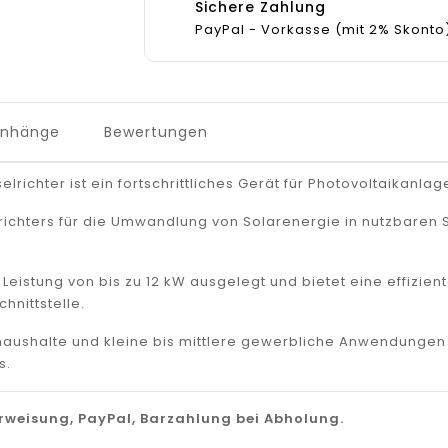
Sichere Zahlung
PayPal - Vorkasse (mit 2% Skonto
Anhänge
Bewertungen
chter ist ein fortschrittliches Gerät für Photovoltaikanlag
ichters für die Umwandlung von Solarenergie in nutzbaren St
r Leistung von bis zu 12 kW ausgelegt und bietet eine effiz
hnittstelle.
thaushalte und kleine bis mittlere gewerbliche Anwendungen
s.
weisung, PayPal, Barzahlung bei Abholung.