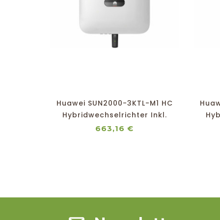
shopping_cart
favorite_border
equalizer
visibility
Huawei SUN2000-3KTL-M1 HC
Huaw
Hybridwechselrichter Inkl.
Hyb
Dongle
Preis
663,16 €